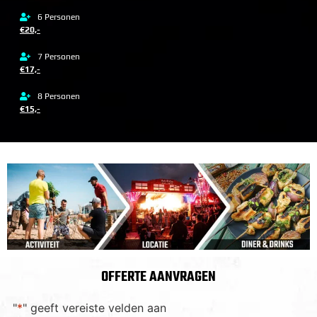
6 Personen
€20,-
7 Personen
€17,-
8 Personen
€15,-
OFFERTE AANVRAGEN
"
*
" geeft vereiste velden aan