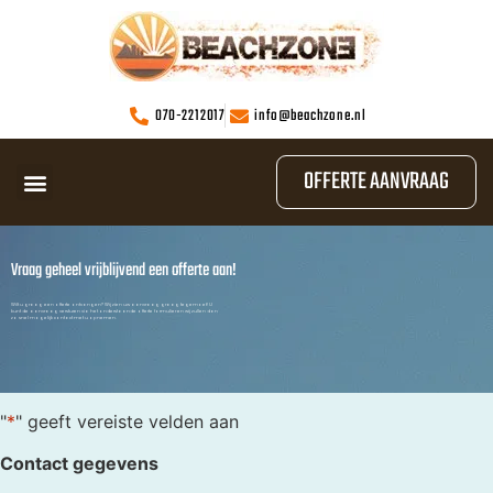
070-2212017
info@beachzone.nl
OFFERTE AANVRAAG
Vraag geheel vrijblijvend een offerte aan!
Wilt u graag een offerte ontvangen? Wij zien uw aanvraag graag tegemoet! U
kunt de aanvraag versturen via het onderstaande offerte formulier en wij zullen dan
zo snel mogelijk contact met u opnemen.
"
*
" geeft vereiste velden aan
Contact gegevens