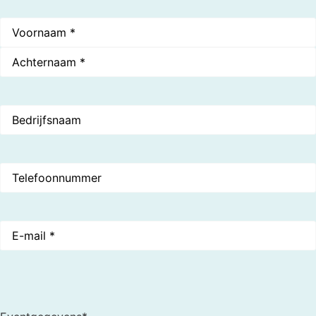
Naam
*
Bedrijfsnaam
Telefoon
E-
mail
*