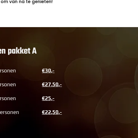
 om van na te genieten!
en pakket A
rsonen
€30,-
rsonen
€27.50,-
rsonen
€25,-
Personen
€22,50,-