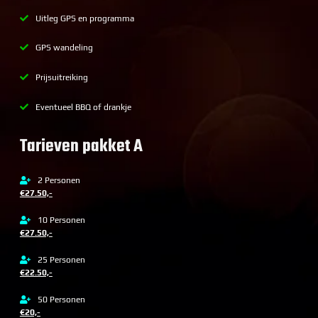
Uitleg GPS en programma
GPS wandeling
Prijsuitreiking
Eventueel BBQ of drankje
Tarieven pakket A
2 Personen
€27.50,-
10 Personen
€27.50,-
25 Personen
€22.50,-
50 Personen
€20,-