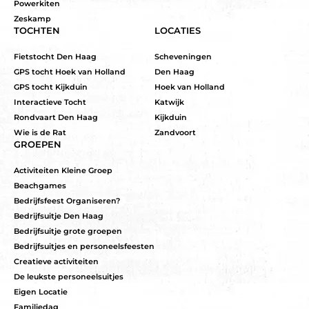
Powerkiten
Zeskamp
TOCHTEN
LOCATIES
Fietstocht Den Haag
Scheveningen
GPS tocht Hoek van Holland
Den Haag
GPS tocht Kijkduin
Hoek van Holland
Interactieve Tocht
Katwijk
Rondvaart Den Haag
Kijkduin
Wie is de Rat
Zandvoort
GROEPEN
Activiteiten Kleine Groep
Beachgames
Bedrijfsfeest Organiseren?
Bedrijfsuitje Den Haag
Bedrijfsuitje grote groepen
Bedrijfsuitjes en personeelsfeesten
Creatieve activiteiten
De leukste personeelsuitjes
Eigen Locatie
Familiedag