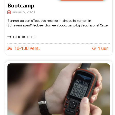
Bootcamp
januari 5, 2023
Samen op een effectieve manier in shape te komen in
professionele trainers leiden je door een uitdagend en
Scheveningen? Probeer dan een bootcamp bij Beachzone! Onze
afwisselend programma van krachtoefeningen en cardio-
BEKIJK UITJE
10-100 Pers.
1 uur