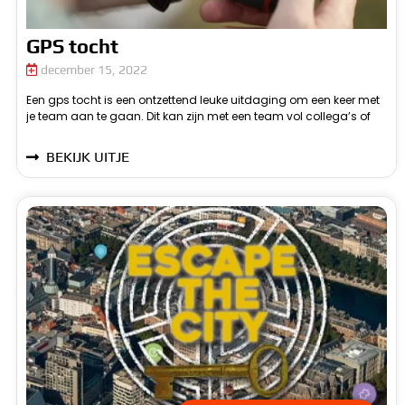
GPS tocht
december 15, 2022
Een gps tocht is een ontzettend leuke uitdaging om een keer met
juist met al je vrienden. De gps tocht kan voor ieder team op een
je team aan te gaan. Dit kan zijn met een team vol collega’s of
m
BEKIJK UITJE