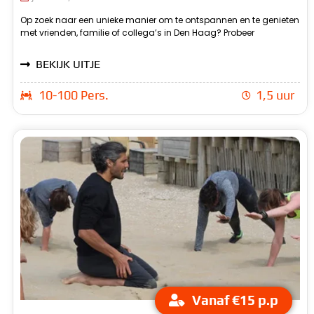
Op zoek naar een unieke manier om te ontspannen en te genieten
lasergamen bij Beachzone! Onze professioneel uitgeruste
met vrienden, familie of collega’s in Den Haag? Probeer
lasergame-arenas bieden een realistische setting voor een
BEKIJK UITJE
10-100 Pers.
1,5 uur
Vanaf €15 p.p