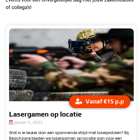
of collega’s!
Vanaf €15 p.p
Lasergamen op locatie
januari 5, 2023
Wat is er leuker dan een spannende strijd met laserpistolen? Bij
o
Beachzone bieden we lasergamen op locatie aan voor een