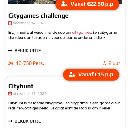
Vanaf €22,50 p.p
Citygames challenge
december 14, 2022
Er zijn heel wat verschillende soorten
citygames
. Een citygame
Challenge. Deze citygames challenge bestaat eigenlijk uit allerlei
allerlei vragen op een tablet beantwoorden, maar ook buiten kun
die zeker aan te raden is voor de teams onder ons die I-
verschillende opdrachten bestaat. Hierbij kun je denken aan
BEKIJK UITJE
10-750 Pers.
2 uur
Vanaf €15 p.p
Cityhunt
december 13, 2022
Cityhunt is de ideale citygame. Een citygame is een game die in
nieuwe dingen te ontdekken. Bij cityhunt is dit ook het geval. Je
real life wordt gespeeld. Je gaat echt de stad in om allerlei
gaat samen met je team allerlei verschillende opdrachten
BEKIJK UITJE