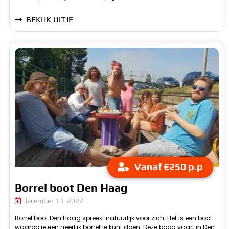
BEKIJK UITJE
Vanaf €250 p.p
Borrel boot Den Haag
december 13, 2022
Borrel boot Den Haag spreekt natuurlijk voor zich. Het is een boot
Haag. De borrel boot Den Haag is geschikt om je verjaardag op te
waarop je een heerlijk borreltje kunt doen. Deze boog vaart in Den
v