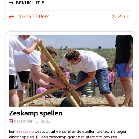
BEKIJK UITJE
10-1500 Pers.
2 uur
Zeskamp spellen
december 13, 2022
Een
zeskamp
bestaat uit verschillende spellen die teams tegen
v
elkaar spelen. Bij een zeskamp gaat het uiteraard om zes