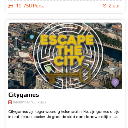
10-750 Pers.
2 uur
Citygames
december 13, 2022
Citygames zijn tegenwoordig helemaal in. Het zijn games die je
speelt de games dus niet thuis vanaf je computer. Dit is voor de
in real life kunt spelen. Je gaat de stad dan daadwerkelijk in. Je
m