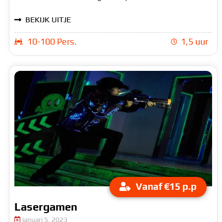
BEKIJK UITJE
10-100 Pers.
1,5 uur
Vanaf €15 p.p
Lasergamen
januari 5, 2023