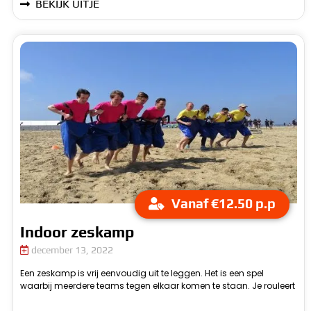
BEKIJK UITJE
Vanaf €12.50 p.p
Indoor zeskamp
december 13, 2022
Een zeskamp is vrij eenvoudig uit te leggen. Het is een spel
zolang, tot dat ieder team tegenover elkaar heeft gestaan. Het
waarbij meerdere teams tegen elkaar komen te staan. Je rouleert
heet dan een zeskamp, omdat er dan gebruikt wordt gemaakt