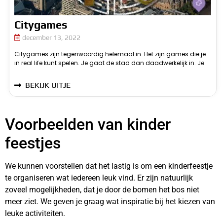
Citygames
december 13, 2022
Citygames zijn tegenwoordig helemaal in. Het zijn games die je
speelt de games dus niet thuis vanaf je computer. Dit is voor de
in real life kunt spelen. Je gaat de stad dan daadwerkelijk in. Je
m
BEKIJK UITJE
Voorbeelden van kinder
feestjes
We kunnen voorstellen dat het lastig is om een kinderfeestje
te organiseren wat iedereen leuk vind. Er zijn natuurlijk
zoveel mogelijkheden, dat je door de bomen het bos niet
meer ziet. We geven je graag wat inspiratie bij het kiezen van
leuke activiteiten.