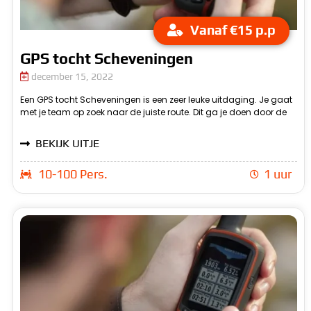
Vanaf €15 p.p
GPS tocht Scheveningen
december 15, 2022
Een GPS tocht Scheveningen is een zeer leuke uitdaging. Je gaat
spullen te gebruiken die je van ons krijgt. Je krijgt van ons
met je team op zoek naar de juiste route. Dit ga je doen door de
c
BEKIJK UITJE
10-100 Pers.
1 uur