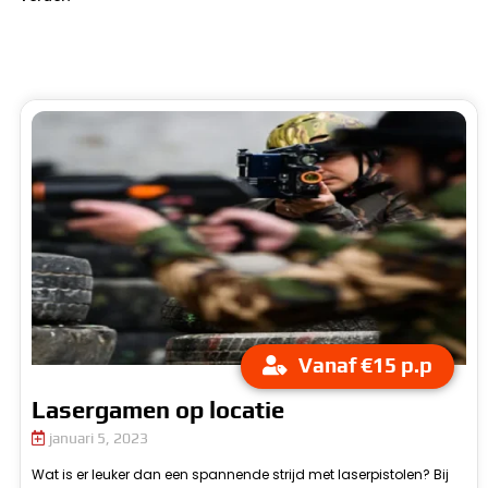
Vanaf €15 p.p
Lasergamen op locatie
januari 5, 2023
Wat is er leuker dan een spannende strijd met laserpistolen? Bij
o