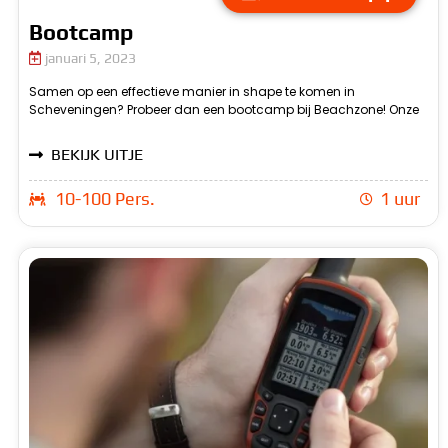
Bootcamp
januari 5, 2023
Samen op een effectieve manier in shape te komen in
professionele trainers leiden je door een uitdagend en
Scheveningen? Probeer dan een bootcamp bij Beachzone! Onze
afwisselend programma van krachtoefeningen en cardio-
BEKIJK UITJE
10-100 Pers.
1 uur