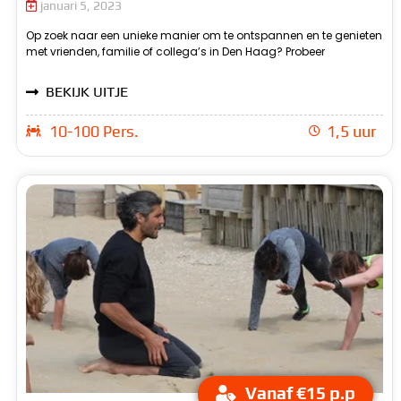
januari 5, 2023
Op zoek naar een unieke manier om te ontspannen en te genieten
lasergamen bij Beachzone! Onze professioneel uitgeruste
met vrienden, familie of collega’s in Den Haag? Probeer
lasergame-arenas bieden een realistische setting voor een
BEKIJK UITJE
10-100 Pers.
1,5 uur
Vanaf €15 p.p