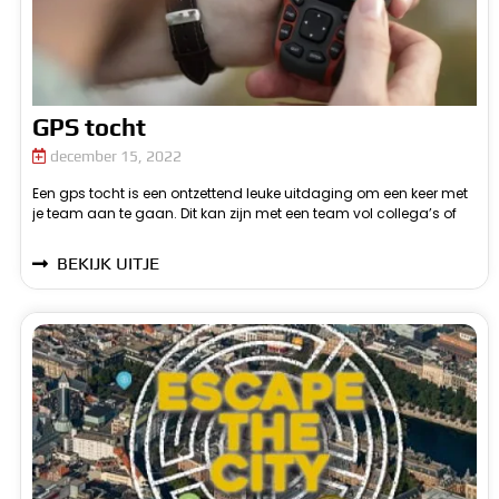
GPS tocht
december 15, 2022
Een gps tocht is een ontzettend leuke uitdaging om een keer met
juist met al je vrienden. De gps tocht kan voor ieder team op een
je team aan te gaan. Dit kan zijn met een team vol collega’s of
m
BEKIJK UITJE