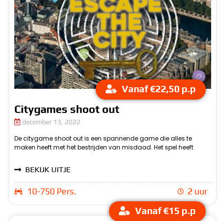
Vanaf €22,50 p.p
Citygames shoot out
december 13, 2022
De citygame shoot out is een spannende game die alles te
misschien shoot out, maar natuurlijk ga je niet echt iemand
maken heeft met het bestrijden van misdaad. Het spel heeft
neerschieten. In plaats daarvan ga je op onderzoek uit me je gps
BEKIJK UITJE
10-750 Pers.
2 uur
Vanaf €15 p.p