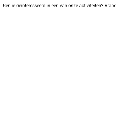
Ben je geïnteresseerd in een van onze activiteiten? Vraag
dan geheel vrijblijvend een
offerte
aan. Wij zorgen dan voor
de rest.
Ma t/m vr: 08.00 tot 18.00 | Za & zo: 12:00 – 18:00
SPORTIEVE UITJES
WORKSHOPS
Archery Tag
Workshop Beach Yoga
Beach Tennis
Workshop cocktails maken