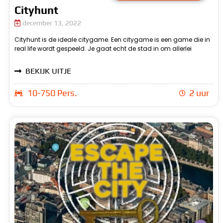
Cityhunt
december 13, 2022
Cityhunt is de ideale citygame. Een citygame is een game die in
nieuwe dingen te ontdekken. Bij cityhunt is dit ook het geval. Je
real life wordt gespeeld. Je gaat echt de stad in om allerlei
gaat samen met je team allerlei verschillende opdrachten
BEKIJK UITJE
10-750 Pers.
2 uur