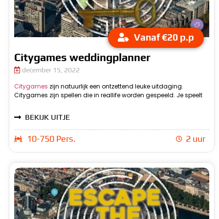
Vanaf €20 p.p
Citygames weddingplanner
december 15, 2022
Citygames
zijn natuurlijk een ontzettend leuke uitdaging.
het dan in de stad zelf. Daarom worden het citygames
Citygames zijn spellen die in reallife worden gespeeld. Je speelt
genoemd. Citygames weddingplanner zijn natuurlijk een leuke
BEKIJK UITJE
10-750 Pers.
2 uur