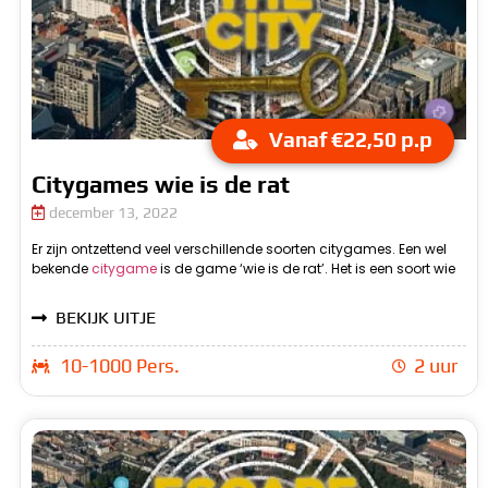
Vanaf €22,50 p.p
Citygames wie is de rat
december 13, 2022
Er zijn ontzettend veel verschillende soorten citygames. Een wel
i
bekende
citygame
is de game ‘wie is de rat’. Het is een soort wie
doel is om allemaal opdrachten uit te voeren en punten te
BEKIJK UITJE
10-1000 Pers.
2 uur