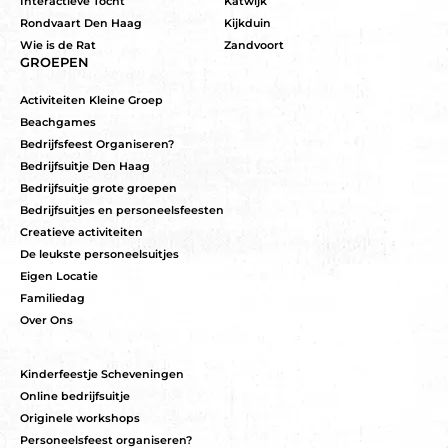
Interactieve Tocht
Katwijk
Rondvaart Den Haag
Kijkduin
Wie is de Rat
Zandvoort
GROEPEN
Activiteiten Kleine Groep
Beachgames
Bedrijfsfeest Organiseren?
Bedrijfsuitje Den Haag
Bedrijfsuitje grote groepen
Bedrijfsuitjes en personeelsfeesten
Creatieve activiteiten
De leukste personeelsuitjes
Eigen Locatie
Familiedag
Over Ons
Kinderfeestje Scheveningen
Online bedrijfsuitje
Originele workshops
Personeelsfeest organiseren?