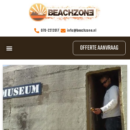
070-2212017
info@beachzone.nl
OFFERTE AANVRAAG