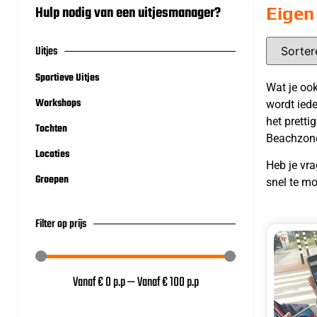
Hulp nodig van een uitjesmanager?
Eigen
Uitjes
Sportieve Uitjes
Wat je ook
Workshops
wordt iede
het pretti
Tochten
Beachzone 
Locaties
Heb je vra
Groepen
snel te mo
Filter op prijs
Vanaf €
0
p.p
—
Vanaf €
100
p.p