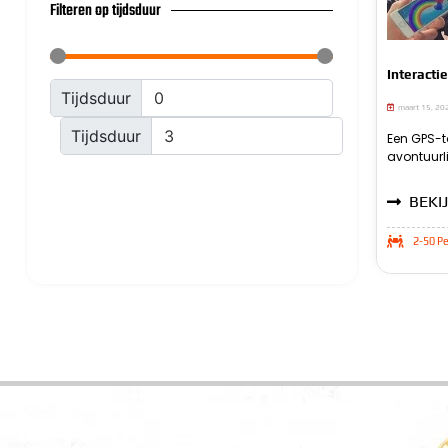
Filteren op tijdsduur
Interacti
Tijdsduur
maart 15, 20
Tijdsduur
Een GPS-t
jong en ou
verschille
avontuurli
een kaar
worden ui
BEKIJ
2-50 Pe