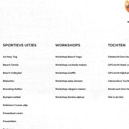
M
SPORTIEVE UITJES
WORKSHOPS
TOCHTEN
Archery Tag
Workshop Beach Yoga
Fietstocht Den H
Beach Tennis
Workshop cocktails maken
GPS tocht Hoek v
Beach Volleybal
Workshop Graffiti
GPS tocht Kijkdui
Blokarten
Workshop salsa dansen
Interactieve Toch
Branding Raften
Workshop vliegers maken
Rondvaart Den H
Bumpervoetbal
Workshop Zandsculptuur
Wie is de Rat
Robinson Crusoe uitje
Powerboat varen
Powerkiten