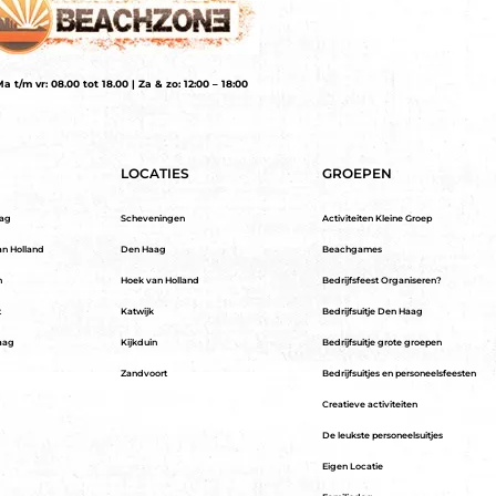
a t/m vr: 08.00 tot 18.00 | Za & zo: 12:00 – 18:00
LOCATIES
GROEPEN
aag
Scheveningen
Activiteiten Kleine Groep
an Holland
Den Haag
Beachgames
n
Hoek van Holland
Bedrijfsfeest Organiseren?
t
Katwijk
Bedrijfsuitje Den Haag
aag
Kijkduin
Bedrijfsuitje grote groepen
Zandvoort
Bedrijfsuitjes en personeelsfeesten
Creatieve activiteiten
De leukste personeelsuitjes
Eigen Locatie