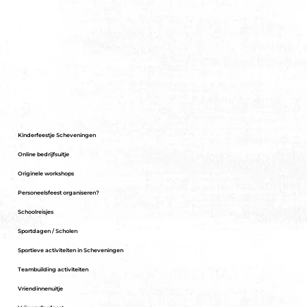
Kinderfeestje Scheveningen
Online bedrijfsuitje
Originele workshops
Personeelsfeest organiseren?
Schoolreisjes
Sportdagen / Scholen
Sportieve activiteiten in Scheveningen
Teambuilding activiteiten
Vriendinnenuitje