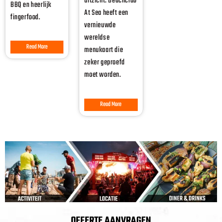
uitzicht. Beachclub
BBQ en heerlijk
At Sea heeft een
fingerfood.
vernieuwde
wereldse
Read More
menukaart die
zeker geproefd
moet worden.
Read More
OFFERTE AANVRAGEN