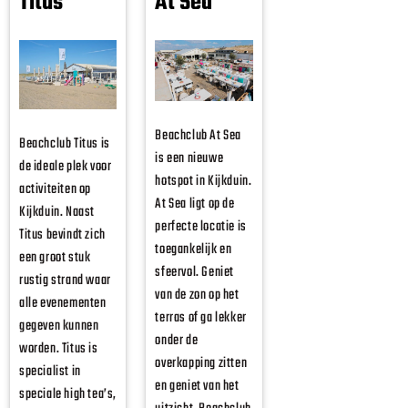
Titus
At Sea
Beachclub At Sea
Beachclub Titus is
is een nieuwe
de ideale plek voor
hotspot in Kijkduin.
activiteiten op
At Sea ligt op de
Kijkduin. Naast
perfecte locatie is
Titus bevindt zich
toegankelijk en
een groot stuk
sfeervol. Geniet
rustig strand waar
van de zon op het
alle evenementen
terras of ga lekker
gegeven kunnen
onder de
worden. Titus is
overkapping zitten
specialist in
en geniet van het
speciale high tea’s,