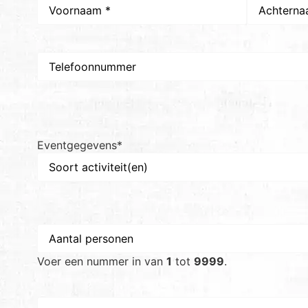
Naam
*
Telefoon
Eventgegevens
*
Aantal
personen
*
Voer een nummer in van
1
tot
9999
.
Voorkeursdatum
*