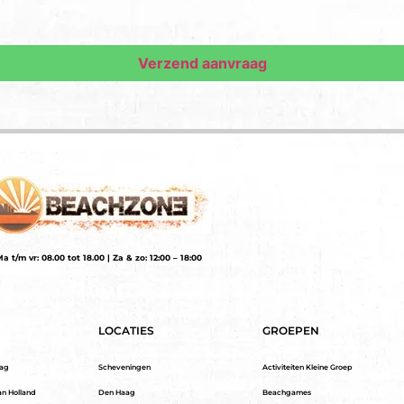
a t/m vr: 08.00 tot 18.00 | Za & zo: 12:00 – 18:00
LOCATIES
GROEPEN
aag
Scheveningen
Activiteiten Kleine Groep
an Holland
Den Haag
Beachgames