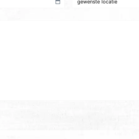
plaats/locatie
*