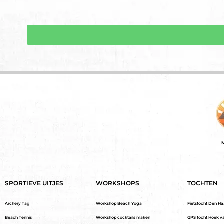
M
SPORTIEVE UITJES
WORKSHOPS
TOCHTEN
Archery Tag
Workshop Beach Yoga
Fietstocht Den H
Beach Tennis
Workshop cocktails maken
GPS tocht Hoek v