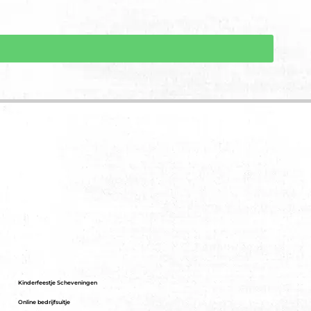
Kinderfeestje Scheveningen
Online bedrijfsuitje