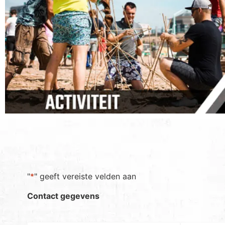
"
*
" geeft vereiste velden aan
Contact gegevens