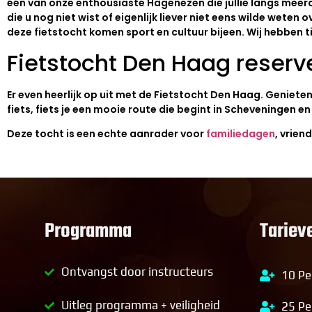
één van onze enthousiaste Hagenezen die jullie langs meerde
die u nog niet wist of eigenlijk liever niet eens wilde wet
deze fietstocht komen sport en cultuur bijeen. Wij hebben t
Fietstocht Den Haag reserv
Er even heerlijk op uit met de Fietstocht Den Haag. Geniet
fiets, fiets je een mooie route die begint in Scheveningen e
Deze tocht is een echte aanrader voor
familiedagen
, vrie
Programma
Tariev
Ontvangst door instructeurs
10 Pe
Uitleg programma + veiligheid
25 Pe