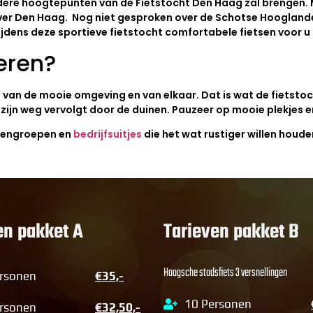
re hoogtepunten van de Fietstocht Den Haag zal brengen. Miss
en over Den Haag. Nog niet gesproken over de Schotse Hoogland
ijdens deze sportieve fietstocht comfortabele fietsen voor u 
eren?
en van de mooie omgeving en van elkaar. Dat is wat de fietsto
n zijn weg vervolgt door de duinen. Pauzeer op mooie plekjes 
ndengroepen en
bedrijfsuitjes
die het wat rustiger willen houde
en pakket A
Tarieven pakket B
Haagsche stadsfiets 3 versnellingen
rsonen
€35,-
10 Personen
rsonen
€32,50,-