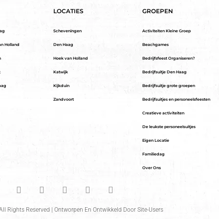
LOCATIES
GROEPEN
aag
Scheveningen
Activiteiten Kleine Groep
an Holland
Den Haag
Beachgames
n
Hoek van Holland
Bedrijfsfeest Organiseren?
t
Katwijk
Bedrijfsuitje Den Haag
aag
Kijkduin
Bedrijfsuitje grote groepen
Zandvoort
Bedrijfsuitjes en personeelsfeesten
Creatieve activiteiten
De leukste personeelsuitjes
Eigen Locatie
Familiedag
Over Ons
ll Rights Reserved | Ontworpen En Ontwikkeld Door
Site-Users