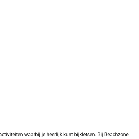
de kabels die je goed vast moet houden. Bij
Beachzone.nl
kun je eenvoudig powerkiten!
tiviteiten waarbij je heerlijk kunt bijkletsen. Bij Beachzone