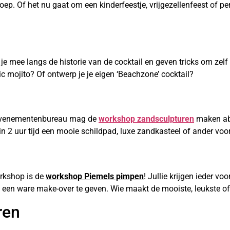
ep. Of het nu gaat om een kinderfeestje, vrijgezellenfeest of p
je mee langs de historie van de cocktail en geven tricks om zelf
sic mojito? Of ontwerp je je eigen ‘Beachzone’ cocktail?
s evenementenbureau mag de
workshop zandsculpturen
maken abso
n 2 uur tijd een mooie schildpad, luxe zandkasteel of ander voo
rkshop is de
workshop Piemels pimpen
! Jullie krijgen ieder v
mel een ware make-over te geven. Wie maakt de mooiste, leukste o
ren