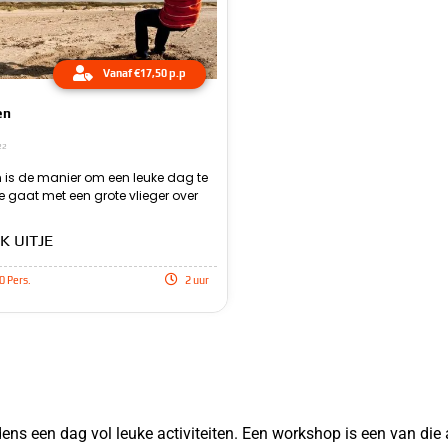
Vanaf €17,50 p.p
en
22
n is de manier om een leuke dag te
d heen samen met je vrienden of
e gaat met een grote vlieger over
eze vlieger hou je in bedwang door
K UITJE
0 Pers.
2 uur
ns een dag vol leuke activiteiten. Een workshop is een van die ac