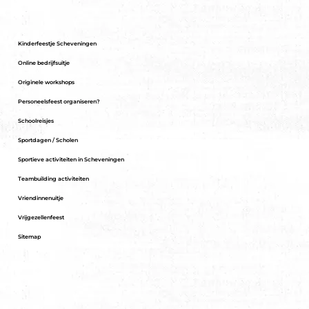
Kinderfeestje Scheveningen
Online bedrijfsuitje
Originele workshops
Personeelsfeest organiseren?
Schoolreisjes
Sportdagen / Scholen
Sportieve activiteiten in Scheveningen
Teambuilding activiteiten
Vriendinnenuitje
Vrijgezellenfeest
Sitemap