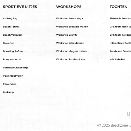
SPORTIEVE UITJES
WORKSHOPS
TOCHTEN
Archery Tag
Workshop Beach Yoga
Fietstocht Den H
Beach Tennis
Workshop cocktails maken
GPS tocht Hoek v
Beach Volleybal
Workshop Graffiti
GPS tocht Kijkdui
Blokarten
Workshop salsa dansen
Interactieve Toch
Branding Raften
Workshop vliegers maken
Rondvaart Den H
Bumpervoetbal
Workshop Zandsculptuur
Wie is de Rat
Robinson Crusoe uitje
Powerboat varen
Powerkiten
Zeskamp
Ⓒ 2025 Beachzone - A