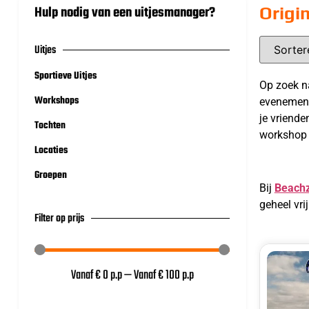
Hulp nodig van een uitjesmanager?
Origi
Uitjes
Sportieve Uitjes
Op zoek na
Workshops
evenement
je vriende
Tochten
workshop 
Locaties
Groepen
Bij
Beach
geheel vri
Filter op prijs
Vanaf €
0
p.p
—
Vanaf €
100
p.p