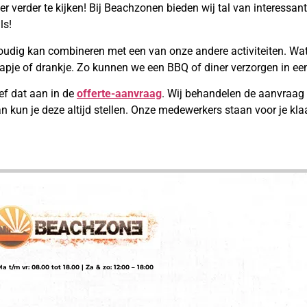
r verder te kijken! Bij Beachzonen bieden wij tal van interessa
ls!
oudig kan combineren met een van onze andere activiteiten. Wat
pje of drankje. Zo kunnen we een BBQ of diner verzorgen in een
ef dat aan in de
offerte-aanvraag
. Wij behandelen de aanvraag
n kun je deze altijd stellen. Onze medewerkers staan voor je kla
a t/m vr: 08.00 tot 18.00 | Za & zo: 12:00 – 18:00