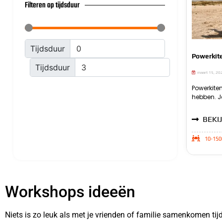
Filteren op tijdsduur
Tijdsduur
Powerkit
Tijdsduur
maart 15, 20
Powerkite
het stran
hebben. J
familie. D
BEKIJ
10-150
Workshops ideeën
Niets is zo leuk als met je vrienden of familie samenkomen tijde