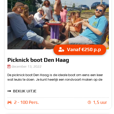
Vanaf €250 p.p
Picknick boot Den Haag
december 13, 2022
De picknick boot Den Haag is de ideale boot om eens een keer
b
wat leuks te doen. Je kunt heerlijk een rondvaart maken op de
a
BEKIJK UITJE
2 - 100 Pers.
1,5 uur