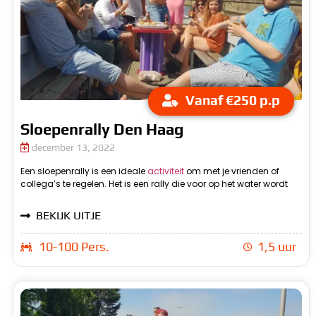
Vanaf €250 p.p
Sloepenrally Den Haag
december 13, 2022
Een sloepenrally is een ideale
activiteit
om met je vrienden of
geregeld. Je gaat in de sloepen en in teams gaan jullie dan het
collega’s te regelen. Het is een rally die voor op het water wordt
w
BEKIJK UITJE
10-100 Pers.
1,5 uur