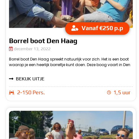
Vanaf €250 p.p
Borrel boot Den Haag
december 13, 2022
Borrel boot Den Haag spreekt natuurlijk voor zich. Het is een boot
Haag. De borrel boot Den Haag is geschikt om je verjaardag op te
waarop je een heerlijk borreltje kunt doen. Deze boog vaart in Den
v
BEKIJK UITJE
2-150 Pers.
1,5 uur