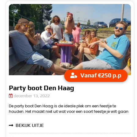
Vanaf €250 p.p
Party boot Den Haag
december 13, 2022
De party boot Den Haag is de ideale plek om een feestje te
vieren. Of het nu een slagingsfeestje is of een verjaardag, het is
houden. Het maakt niet uit wat voor een soort feestje je wilt gaan
a
BEKIJK UITJE