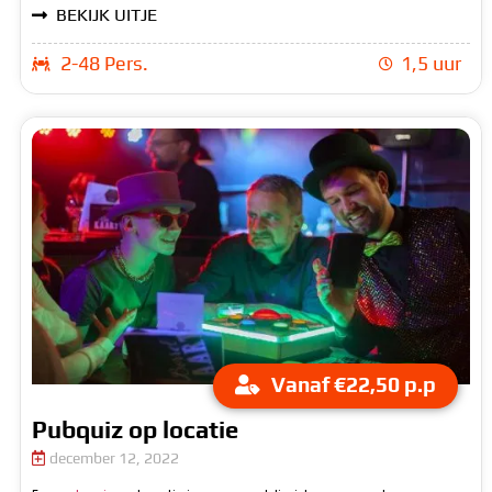
BEKIJK UITJE
2-48 Pers.
1,5 uur
Vanaf €22,50 p.p
Pubquiz op locatie
december 12, 2022