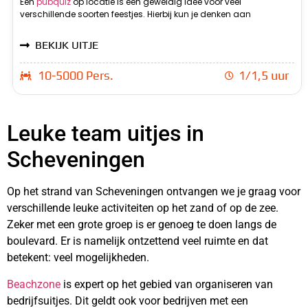
Een
pubquiz
op locatie is een geweldig idee voor veel
bijvoorbeeld een verjaardag of een vrijgezellenfeest. Een pubquiz
algemene kennis gaan. De vragen zijn allemaal voor de
verschillende soorten feestjes. Hierbij kun je denken aan
houdt eigenlijk in dat het allerlei verschillende vragen zijn die over
BEKIJK UITJE
10-5000 Pers.
1/1,5 uur
Leuke team uitjes in
Scheveningen
Op het strand van Scheveningen ontvangen we je graag voor
verschillende leuke activiteiten op het zand of op de zee.
Zeker met een grote groep is er genoeg te doen langs de
boulevard. Er is namelijk ontzettend veel ruimte en dat
betekent: veel mogelijkheden.
Beachzone
is expert op het gebied van organiseren van
bedrijfsuitjes. Dit geldt ook voor bedrijven met een