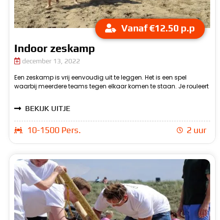
Vanaf €12.50 p.p
Indoor zeskamp
december 13, 2022
Een zeskamp is vrij eenvoudig uit te leggen. Het is een spel
zolang, tot dat ieder team tegenover elkaar heeft gestaan. Het
waarbij meerdere teams tegen elkaar komen te staan. Je rouleert
heet dan een zeskamp, omdat er dan gebruikt wordt gemaakt
BEKIJK UITJE
10-1500 Pers.
2 uur