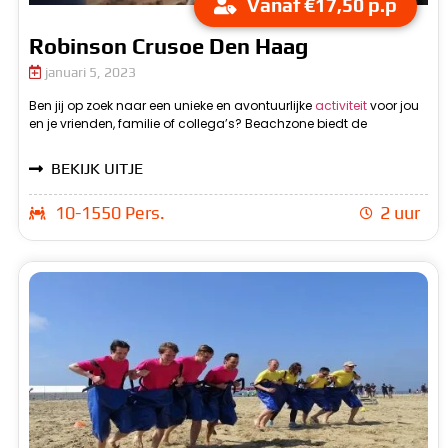
Vanaf €17,50 p.p
Robinson Crusoe Den Haag
januari 5, 2023
Ben jij op zoek naar een unieke en avontuurlijke
activiteit
voor jou
mogelijkheid om de Robinson Crusoe Den Haag ervaring te
groep op een onbewoond eiland aan land gaan en de
en je vrienden, familie of collega’s? Beachzone biedt de
beleven in Den Haag. Tijdens deze activiteit zul je samen met je
BEKIJK UITJE
10-1550 Pers.
2 uur