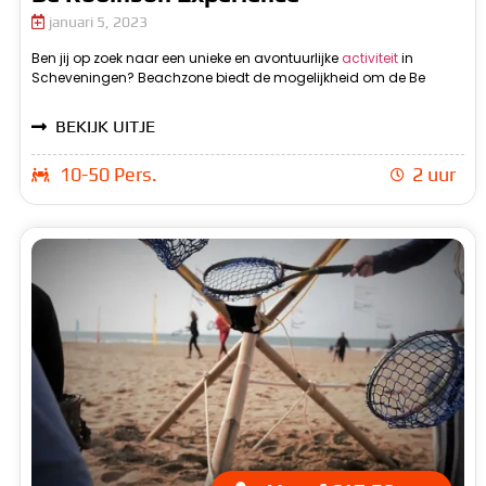
januari 5, 2023
Ben jij op zoek naar een unieke en avontuurlijke
activiteit
in
Robinson Experience te beleven. Tijdens deze activiteit zul je
Scheveningen? Beachzone biedt de mogelijkheid om de Be
samen met je groep op een onbewoond eiland aan land gaan
BEKIJK UITJE
10-50 Pers.
2 uur