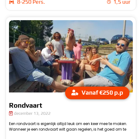
8-250 Pers.
1,5 uur
Vanaf €250 p.p
Rondvaart
december 13, 2022
Een rondvaart is eigenlijk altijd leuk om een keer mee te maken.
kijken naar alle opties die je hebt. Gelukkig heb je bij ons een hele
Wanneer je een rondvaart wilt gaan regelen, is het goed om te
h