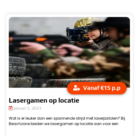
Vanaf €15 p.p
Lasergamen op locatie
januari 5, 2023
Wat is er leuker dan een spannende strijd met laserpistolen? Bij
o
Beachzone bieden we lasergamen op locatie aan voor een