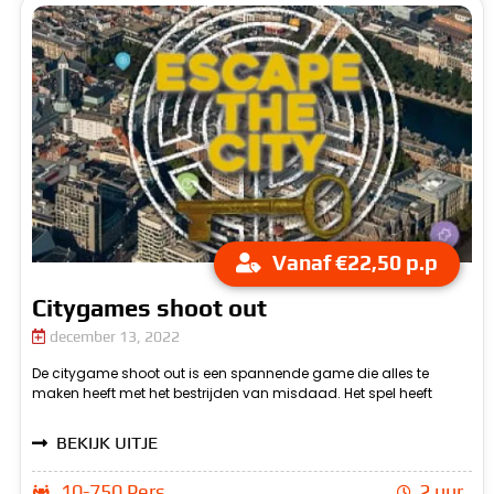
Vanaf €22,50 p.p
Citygames shoot out
december 13, 2022
De citygame shoot out is een spannende game die alles te
misschien shoot out, maar natuurlijk ga je niet echt iemand
maken heeft met het bestrijden van misdaad. Het spel heeft
neerschieten. In plaats daarvan ga je op onderzoek uit me je gps
BEKIJK UITJE
10-750 Pers.
2 uur