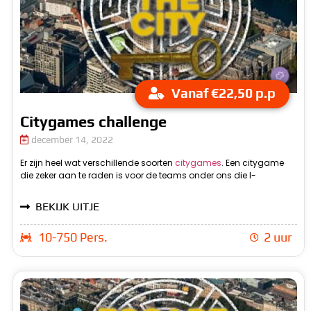
Vanaf €22,50 p.p
Citygames challenge
december 14, 2022
Er zijn heel wat verschillende soorten
citygames
. Een citygame
Challenge. Deze citygames challenge bestaat eigenlijk uit allerlei
allerlei vragen op een tablet beantwoorden, maar ook buiten kun
die zeker aan te raden is voor de teams onder ons die I-
verschillende opdrachten bestaat. Hierbij kun je denken aan
BEKIJK UITJE
10-750 Pers.
2 uur