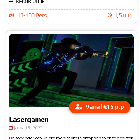
BEKIJK UITJE
10-100 Pers.
1,5 uur
Vanaf €15 p.p
Lasergamen
januari 5, 2023
Op zoek naar een unieke manier om te ontspannen en te genieten
lasergamen bij Beachzone! Onze professioneel uitgeruste