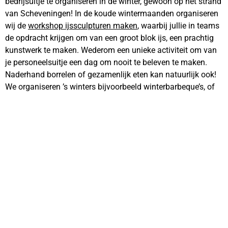
bedrijsuitje te organiseren in de winter, gewoon op het strand
van Scheveningen! In de koude wintermaanden organiseren
wij de
workshop ijssculpturen maken
, waarbij jullie in teams
de opdracht krijgen om van een groot blok ijs, een prachtig
kunstwerk te maken. Wederom een unieke activiteit om van
je personeelsuitje een dag om nooit te beleven te maken.
Naderhand borrelen of gezamenlijk eten kan natuurlijk ook!
We organiseren ’s winters bijvoorbeeld winterbarbeque’s, of
proosten met een glaasje glühwein. Niks is ons te gek!
Ongeacht het weer kunnen wij altijd een origineel uitje met
collega’s organiseren.
Waarom mijn bedrijfsuitje
inplannen bij Beachzone?
Bij Beachzone krijgen we nooit genoeg van het organiseren
van personeelsuitjes. Een origineel bedrijfsuitje regel je bij
ons. Het handige met Beachzone is dat je verschillende
activiteiten en eten kunt combineren in een arrangement. Je