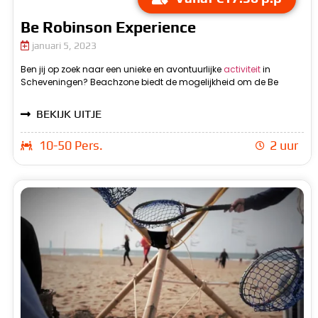
Be Robinson Experience
januari 5, 2023
Ben jij op zoek naar een unieke en avontuurlijke
activiteit
in
Robinson Experience te beleven. Tijdens deze activiteit zul je
Scheveningen? Beachzone biedt de mogelijkheid om de Be
samen met je groep op een onbewoond eiland aan land gaan
BEKIJK UITJE
10-50 Pers.
2 uur