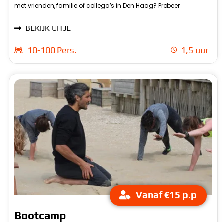
met vrienden, familie of collega’s in Den Haag? Probeer
lasergame-arenas bieden een realistische setting voor een
BEKIJK UITJE
10-100 Pers.
1,5 uur
Vanaf €15 p.p
Bootcamp