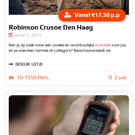
Vanaf €17,50 p.p
Robinson Crusoe Den Haag
januari 5, 2023
Ben jij op zoek naar een unieke en avontuurlijke
activiteit
voor jou
mogelijkheid om de Robinson Crusoe Den Haag ervaring te
groep op een onbewoond eiland aan land gaan en de
en je vrienden, familie of collega’s? Beachzone biedt de
beleven in Den Haag. Tijdens deze activiteit zul je samen met je
BEKIJK UITJE
10-1550 Pers.
2 uur