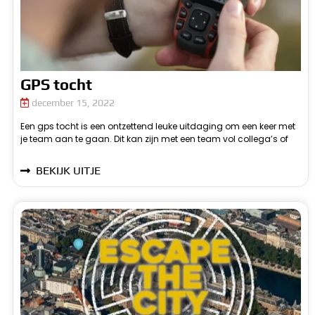
GPS tocht
december 15, 2022
Een gps tocht is een ontzettend leuke uitdaging om een keer met
juist met al je vrienden. De gps tocht kan voor ieder team op een
je team aan te gaan. Dit kan zijn met een team vol collega’s of
m
BEKIJK UITJE