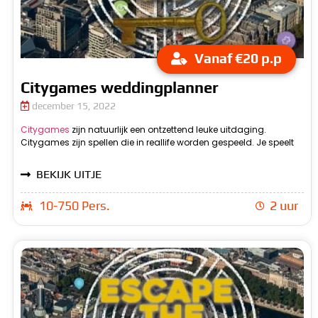
Vanaf €20 p.p
Citygames weddingplanner
december 15, 2022
Citygames
zijn natuurlijk een ontzettend leuke uitdaging.
het dan in de stad zelf. Daarom worden het citygames
Citygames zijn spellen die in reallife worden gespeeld. Je speelt
genoemd. Citygames weddingplanner zijn natuurlijk een leuke
BEKIJK UITJE
10-750 Pers.
2 uur