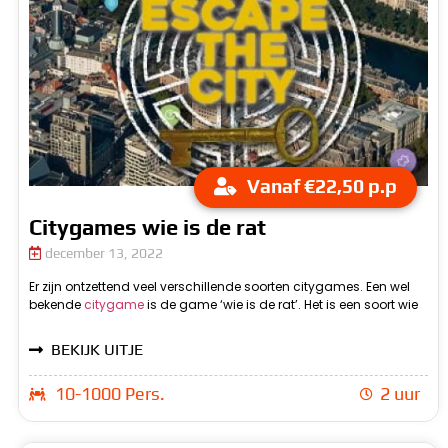
Vanaf €22,50 p.p
Citygames wie is de rat
december 13, 2022
Er zijn ontzettend veel verschillende soorten citygames. Een wel
i
bekende
citygame
is de game ‘wie is de rat’. Het is een soort wie
doel is om allemaal opdrachten uit te voeren en punten te
BEKIJK UITJE
10-1000 Pers.
2 uur