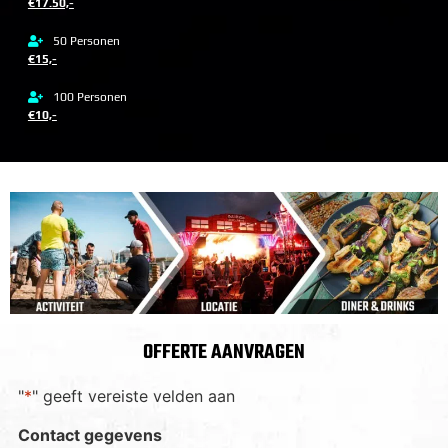
€17.50,-
50 Personen
€15,-
100 Personen
€10,-
OFFERTE AANVRAGEN
"
*
" geeft vereiste velden aan
Contact gegevens