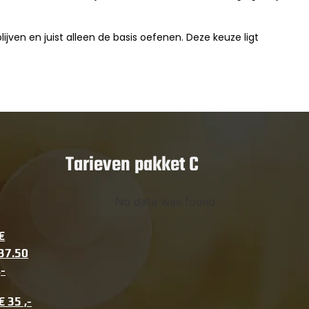
blijven en juist alleen de basis oefenen. Deze keuze ligt
Tarieven pakket C
No data was found
€
37.50
,-
€ 35 ,-