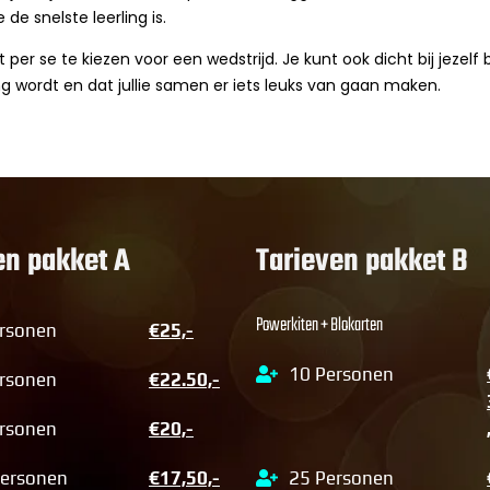
 de snelste leerling is.
t per se te kiezen voor een wedstrijd. Je kunt ook dicht bij jezelf 
ing wordt en dat jullie samen er iets leuks van gaan maken.
en pakket A
Tarieven pakket B
Powerkiten + Blokarten
rsonen
€25,-
10 Personen
rsonen
€22.50,-
rsonen
€20,-
25 Personen
Personen
€17,50,-