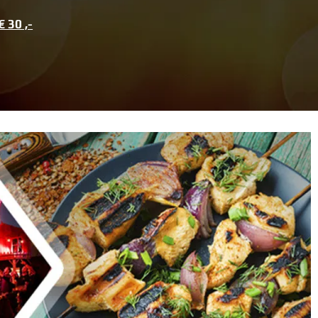
€ 30 ,-