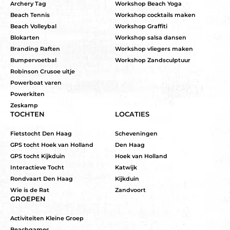
Archery Tag
Workshop Beach Yoga
Beach Tennis
Workshop cocktails maken
Beach Volleybal
Workshop Graffiti
Blokarten
Workshop salsa dansen
Branding Raften
Workshop vliegers maken
Bumpervoetbal
Workshop Zandsculptuur
Robinson Crusoe uitje
Powerboat varen
Powerkiten
Zeskamp
TOCHTEN
LOCATIES
Fietstocht Den Haag
Scheveningen
GPS tocht Hoek van Holland
Den Haag
GPS tocht Kijkduin
Hoek van Holland
Interactieve Tocht
Katwijk
Rondvaart Den Haag
Kijkduin
Wie is de Rat
Zandvoort
GROEPEN
Activiteiten Kleine Groep
Beachgames