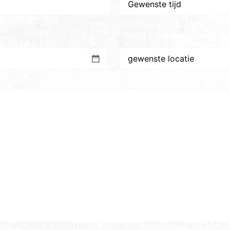
tijd
Gewenste
plaats/locatie
*