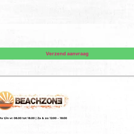
a t/m vr: 08.00 tot 18.00 | Za & zo: 12:00 – 18:00