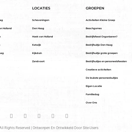
LOCATIES
GROEPEN
aag
Scheveningen
Activiteiten Kleine Groep
an Holland
Den Haag
Beachgames
n
Hoek van Holland
Bedrijfsfeest Organiseren?
t
Katwijk
Bedrijfsuitje Den Haag
aag
Kijkduin
Bedrijfsuitje grote groepen
Zandvoort
Bedrijfsuitjes en personeelsfeesten
Creatieve activiteiten
De leukste personeelsuitjes
Eigen Locatie
Familiedag
Over Ons
ll Rights Reserved | Ontworpen En Ontwikkeld Door
Site-Users