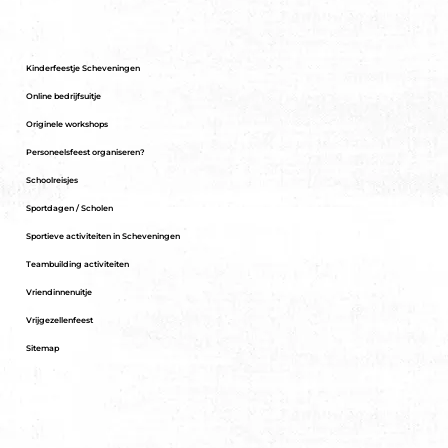
Kinderfeestje Scheveningen
Online bedrijfsuitje
Originele workshops
Personeelsfeest organiseren?
Schoolreisjes
Sportdagen / Scholen
Sportieve activiteiten in Scheveningen
Teambuilding activiteiten
Vriendinnenuitje
Vrijgezellenfeest
Sitemap