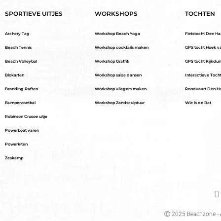
SPORTIEVE UITJES
WORKSHOPS
TOCHTEN
Archery Tag
Workshop Beach Yoga
Fietstocht Den H
Beach Tennis
Workshop cocktails maken
GPS tocht Hoek v
Beach Volleybal
Workshop Graffiti
GPS tocht Kijkdui
Blokarten
Workshop salsa dansen
Interactieve Toch
Branding Raften
Workshop vliegers maken
Rondvaart Den H
Bumpervoetbal
Workshop Zandsculptuur
Wie is de Rat
Robinson Crusoe uitje
Powerboat varen
Powerkiten
Zeskamp
Ⓒ 2025 Beachzone - A