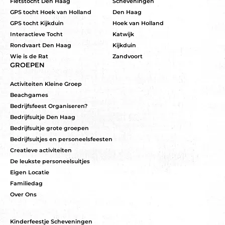
Fietstocht Den Haag
Scheveningen
GPS tocht Hoek van Holland
Den Haag
GPS tocht Kijkduin
Hoek van Holland
Interactieve Tocht
Katwijk
Rondvaart Den Haag
Kijkduin
Wie is de Rat
Zandvoort
GROEPEN
Activiteiten Kleine Groep
Beachgames
Bedrijfsfeest Organiseren?
Bedrijfsuitje Den Haag
Bedrijfsuitje grote groepen
Bedrijfsuitjes en personeelsfeesten
Creatieve activiteiten
De leukste personeelsuitjes
Eigen Locatie
Familiedag
Over Ons
Kinderfeestje Scheveningen