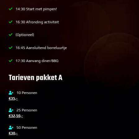
14:30 Start met pimpen!
16:30 Afronding activiteit
(Optioneel)
16:45 Aansluitend borreluurtje
17:30 Aanvang diner/BBQ
Tarieven pakket A
10 Personen
€35,-
25 Personen
€32,50,-
50 Personen
€30,-