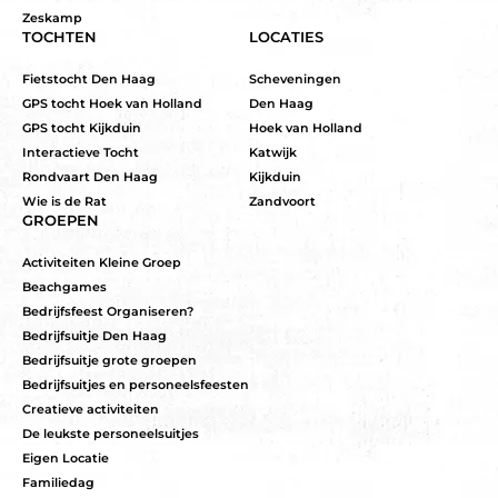
Zeskamp
TOCHTEN
LOCATIES
Fietstocht Den Haag
Scheveningen
GPS tocht Hoek van Holland
Den Haag
GPS tocht Kijkduin
Hoek van Holland
Interactieve Tocht
Katwijk
Rondvaart Den Haag
Kijkduin
Wie is de Rat
Zandvoort
GROEPEN
Activiteiten Kleine Groep
Beachgames
Bedrijfsfeest Organiseren?
Bedrijfsuitje Den Haag
Bedrijfsuitje grote groepen
Bedrijfsuitjes en personeelsfeesten
Creatieve activiteiten
De leukste personeelsuitjes
Eigen Locatie
Familiedag