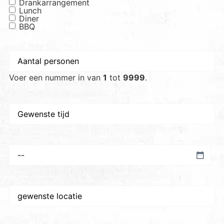
Drankarrangement
Lunch
Diner
BBQ
Aantal
personen
*
Voer een nummer in van
1
tot
9999
.
Gewenste
tijd
Voorkeursdatum
*
Gewenste
plaats/locatie
*