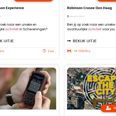
son Experience
Robinson Crusoe Den Haag
23
januari 5, 2023
 zoek naar een unieke en
Beachzone biedt de mogelijkheid o
activiteit zul je samen met je groe
Ben jij op zoek naar een unieke
ijke
activiteit
in Scheveningen?
Robinson Experience te beleven. Tijdens deze
onbewoond eiland aan land gaan en de
avontuurlijke
activiteit
voor jou 
mogelijkheid om
Tijdens deze acti
gaan en de ui
K UITJE
BEKIJK UITJE
ers.
2 uur
10-1550 Pers.
V