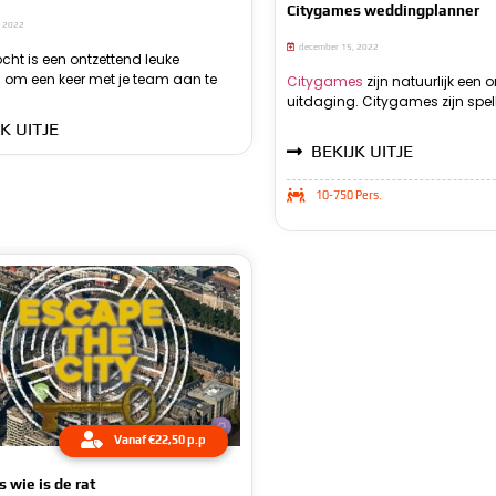
Citygames weddingplanner
, 2022
december 15, 2022
cht is een ontzettend leuke
n zijn met een team vol collega’s
 team op een makkelijke manier
 om een keer met je team aan te
et al je vrienden. De gps tocht kan
Citygames
zijn natuurlijk een 
reallife worden gespeeld. 
genoemd. Citygames we
uitdaging. Citygames zijn spell
de stad zelf. Daarom worden het
K UITJE
BEKIJK UITJE
10-750 Pers.
Vanaf €22,50 p.p
 wie is de rat