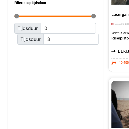
Filteren op tijdsduur
Lasergam
januari 5, 20
Tijdsduur
Wat is er
laserga
laserpist
onvergeteli
Tijdsduur
BEKIJ
10-100 