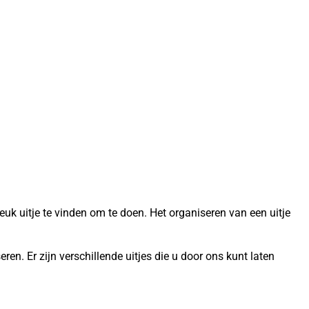
 wie is de
llemaal
Maar elk team 
leuk uitje te vinden om te doen. Het organiseren van een uitje
ren. Er zijn verschillende uitjes die u door ons kunt laten