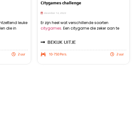
Citygames challenge
december 14, 2022
geregeld worden.
ontzettend leuke
Je speelt het dan in
ddingplanner zijn
Er zijn heel wat verschillende soorten
rade
best
aan
en die in
 citygames
citygames
. Een citygame die zeker aan te
Challenge. Deze citygames challenge
opdrachten bestaat. Hierbij kun je denken
beantwoorden, maar ook buiten kun je deze
natuurlij
BEKIJK UITJE
2 uur
10-750 Pers.
2 uur