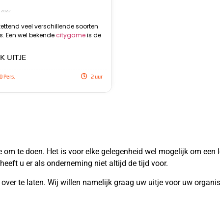
, 2022
tzettend veel verschillende soorten
game ‘wie is de rat’. Het is een soort
precies is. Het doel is om a
. Een wel bekende
citygame
is de
mol. Je gaat samen achter halen wie de rat
opdrachten uit te voeren en punten te scoren.
K UITJE
0 Pers.
2 uur
tie om te doen. Het is voor elke gelegenheid wel mogelijk om een 
heeft u er als onderneming niet altijd de tijd voor.
over te laten. Wij willen namelijk graag uw uitje voor uw organise