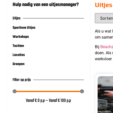
Hulp nodig van een uitjesmanager?
Uitjes
Uitjes
Sportieve Uitjes
Als u wat 
Workshops
om samen m
Tochten
Bij
Beachz
doen. Als 
Locaties
werkvloer 
Groepen
Filter op prijs
Vanaf €
0
p.p
—
Vanaf €
100
p.p