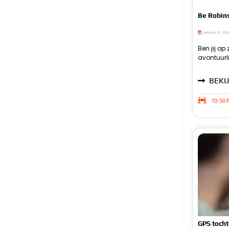
Be Robin
januari 5, 20
Ben jij op
avontuurl
BEKIJ
10-50 P
GPS tocht