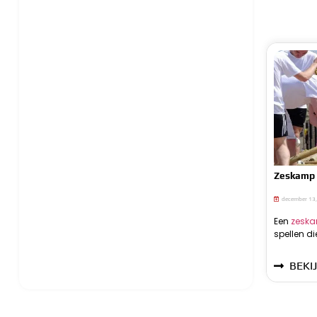
Zeskamp 
december 13
Een
zesk
spellen di
verschill
BEKIJ