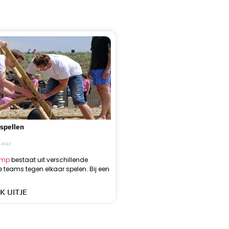
spellen
, 2022
amp
bestaat uit verschillende
zeskamp gaat het uiteraard om zes
e teams tegen elkaar spelen. Bij een
ende spellen. De spellen speel je
K UITJE