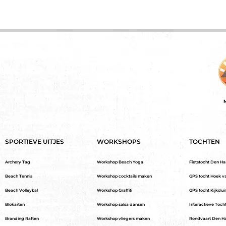
M
SPORTIEVE UITJES
WORKSHOPS
TOCHTEN
Archery Tag
Workshop Beach Yoga
Fietstocht Den H
Beach Tennis
Workshop cocktails maken
GPS tocht Hoek v
Beach Volleybal
Workshop Graffiti
GPS tocht Kijkdui
Blokarten
Workshop salsa dansen
Interactieve Toch
Branding Raften
Workshop vliegers maken
Rondvaart Den H