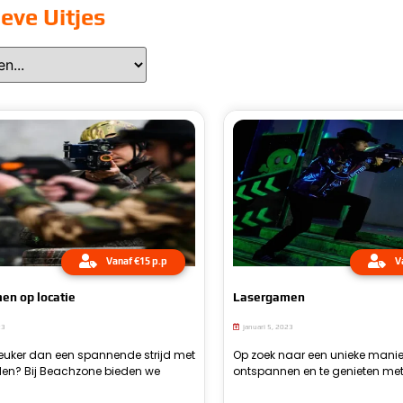
eve Uitjes
Vanaf €15 p.p
V
en op locatie
Lasergamen
23
januari 5, 2023
 leuker dan een spannende strijd met
men op locatie aan voor een
Op zoek naar een unieke manie
familie of collega’s in Den Haag?
professioneel uitgeruste lasergam
enerverende en tactische str
olen? Bij Beachzone bieden we
jke ervaring met vrienden, familie
ontspannen en te genieten met
lasergamen bij Beachzo
bieden een realistische settin