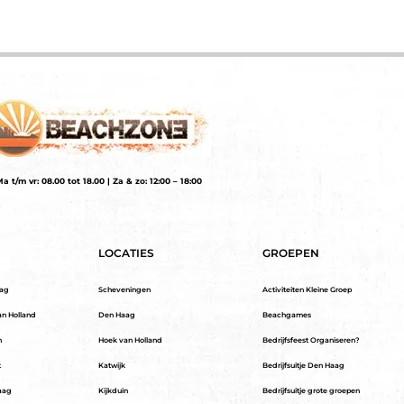
a t/m vr: 08.00 tot 18.00 | Za & zo: 12:00 – 18:00
LOCATIES
GROEPEN
aag
Scheveningen
Activiteiten Kleine Groep
an Holland
Den Haag
Beachgames
n
Hoek van Holland
Bedrijfsfeest Organiseren?
t
Katwijk
Bedrijfsuitje Den Haag
aag
Kijkduin
Bedrijfsuitje grote groepen