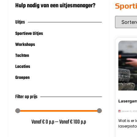
Hulp nodig van een uitjesmanager?
Sporti
Uitjes
Sportieve Uitjes
Workshops
Tochten
Locaties
Groepen
Filter op prijs
Lasergam
januari 5, 20
Vanaf €
0
p.p
—
Vanaf €
100
p.p
Wat is er
laserga
laserpist
onvergeteli