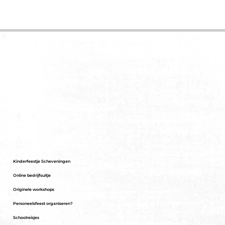
Kinderfeestje Scheveningen
Online bedrijfsuitje
Originele workshops
Personeelsfeest organiseren?
Schoolreisjes