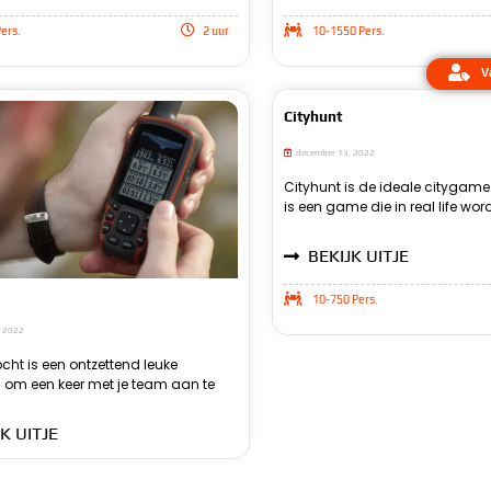
ers.
2 uur
10-1550 Pers.
V
Cityhunt
december 13, 2022
Cityhunt is de ideale citygam
gaat echt de stad in om al
geval. Je gaat samen met je
is een game die in real life wor
dingen te ontdekken. Bij cityhun
verschillende opdrachten uit
BEKIJK UITJE
10-750 Pers.
, 2022
cht is een ontzettend leuke
n zijn met een team vol collega’s
 team op een makkelijke manier
 om een keer met je team aan te
et al je vrienden. De gps tocht kan
K UITJE