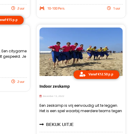
2 uur
10-100 Pers.
1 uur
anaf €15 p.p
e. Een citygame
lerlei nieuwe
 team allerlei
dt gespeeld. Je
t is dit ook het
voeren binnen
Vanaf €12.50 p.p
2 uur
Indoor zeskamp
december 13, 2022
geregeld worden.
Een zeskamp is vrij eenvoudig uit te leggen.
elkaar komen te staan. Je rouleert zolang, tot
gestaan. Het heet dan een zeskamp, omdat
Het is een spel waarbij meerdere teams tegen
dat ieder team tegenover elkaar heeft
er dan gebruikt wordt gemaakt van zes
BEKIJK UITJE