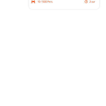
10-1500 Pers.
2 uur
tegen elkaar in teams.