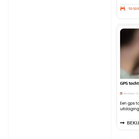
10-50 P
GPS tocht
december 15
Een gps to
gaan. Dit ka
voor ieder
uitdaging
of juist m
BEKIJ