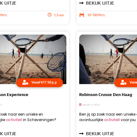
K UITJE
BEKIJK UITJE
Pers.
1,5 uur
10-100 Pers.
Vanaf €17.50 p.p
Vana
son Experience
Robinson Crusoe Den Haag
23
januari 5, 2023
 zoek naar een unieke en
Beachzone biedt de mogelijkheid o
activiteit zul je samen met je groe
Ben jij op zoek naar een unieke
ijke
activiteit
in Scheveningen?
Robinson Experience te beleven. Tijdens deze
onbewoond eiland aan land gaan en de
avontuurlijke
activiteit
voor jou 
mogelijkheid om
Tijdens deze acti
gaan en de ui
K UITJE
BEKIJK UITJE